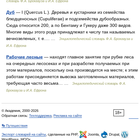
словарь Ф.А. Брокгауза и И.А. Ефрона
Дуб
— I (Quercus L.). Деревья и кустарники из семейства
блюдценосных (Cupuliferae) и подсемейства дубообразных.
Сюда относится 200, а по Бентаму и Гукеру даже 300 видов.
Многие виды этого рода принадлежат к числу так называемых
вечнозеленых, т. е.… …
Энциклопедический словарь Ф.А. Брокгауза и
И.А. Ефрона
Рабочие лесные
— находят главное занятие при рубке леса
на очередных лесосеках и при разработке получаемых при
этом материалов, поскольку она производится на месте; к этим
работам присоединяется вывозка заготовленных материалов,
требующая часто весьма… …
Энциклопедический словарь Ф.А.
Брокгауза и И.А. Ефрона
© Академик, 2000-2026
18+
Обратная связь:
Техподдержка
,
Реклама на сайте
👣 Путешествия
Экспорт словарей на сайты
, сделанные на PHP,
Joomla,
Drupal,
WordPress, MODx.