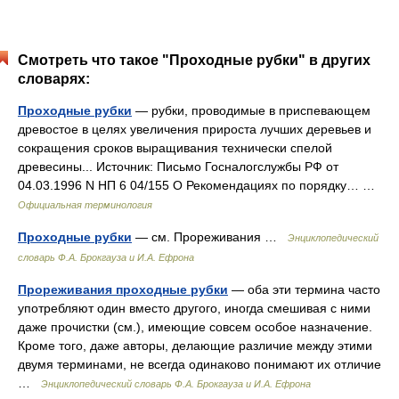
Смотреть что такое "Проходные рубки" в других
словарях:
Проходные рубки
— рубки, проводимые в приспевающем
древостое в целях увеличения прироста лучших деревьев и
сокращения сроков выращивания технически спелой
древесины... Источник: Письмо Госналогслужбы РФ от
04.03.1996 N НП 6 04/155 О Рекомендациях по порядку… …
Официальная терминология
Проходные рубки
— см. Прореживания …
Энциклопедический
словарь Ф.А. Брокгауза и И.А. Ефрона
Прореживания проходные рубки
— оба эти термина часто
употребляют один вместо другого, иногда смешивая с ними
даже прочистки (см.), имеющие совсем особое назначение.
Кроме того, даже авторы, делающие различие между этими
двумя терминами, не всегда одинаково понимают их отличие
…
Энциклопедический словарь Ф.А. Брокгауза и И.А. Ефрона